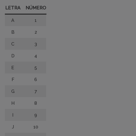
LETRA
NÚMERO
A
1
B
2
C
3
D
4
E
5
F
6
G
7
H
8
I
9
J
10