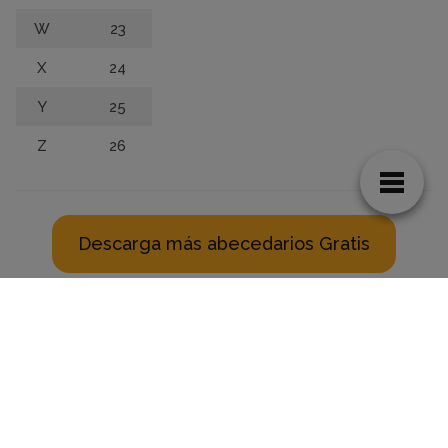
W
23
X
24
Y
25
Z
26
Descarga más abecedarios Gratis
miabcedario.com