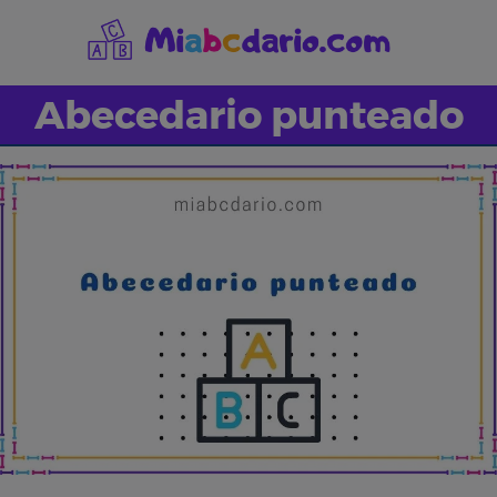
Saltar
al
contenido
Abecedario punteado