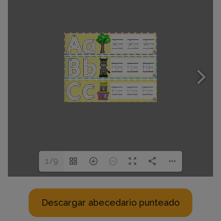
1/9
Descargar abecedario punteado