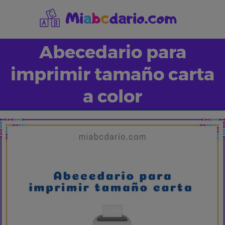
Saltar
al
contenido
Abecedario para
imprimir tamaño carta
a color