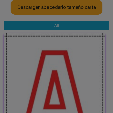
Descargar abecedario tamaño carta
All